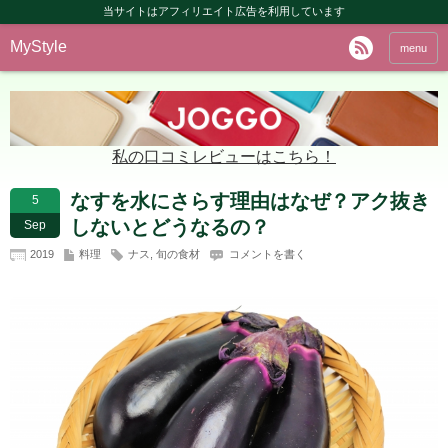
当サイトはアフィリエイト広告を利用しています
MyStyle
menu
私の口コミレビューはこちら！
なすを水にさらす理由はなぜ？アク抜き
5
しないとどうなるの？
Sep
2019
料理
ナス
,
旬の食材
コメントを書く