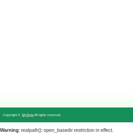
Copyright ©
MyStyle
All rights reserved.
Warning
: realpath(): open_basedir restriction in effect.