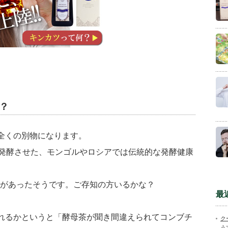
は？
は全くの別物になります。
発酵させた、モンゴルやロシアでは伝統的な発酵健康
ムがあったそうです。ご存知の方いるかな？
最
ばれるかというと「酵母茶が聞き間違えられてコンブチ
ク
う