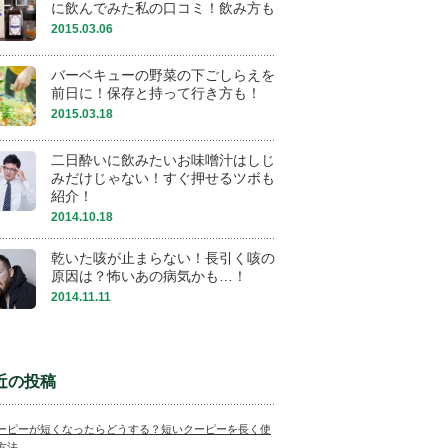
に飲んでみた私の口コミ！飲み方も
2015.03.06
バーベキューの野菜の下ごしらえを
前日に！保存と持って行き方も！
2015.03.18
二日酔いに飲みたいお味噌汁はしじ
みだけじゃない！すぐ押せるツボも
紹介！
2014.10.18
乾いた咳が止まらない！長引く咳の
原因は？怖いあの病気かも…！
2014.11.11
近の投稿
ーピーが短くなったらどうする？短いクーピーを長く使
方法