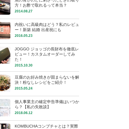
魚の骨がのどに刺さったときの取り
方！お酢で取れるって本当？
2014.08.27
内祝いに高級肉はどう？私のレビュ
ー！新築 結婚 出産祝にも
2016.05.23
JOGGO ジョッゴの長財布を徹底レ
ビュー！カスタムオーダーしてみ
た！
2015.10.30
豆腐のお好み焼きが固まらないを解
決！粉なしレシピをご紹介！
2015.05.24
個人事業主の確定申告準備はいつか
ら？【私の失敗談】
2018.06.12
KOMBUCHAコンブチャとは？実際