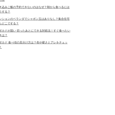
き込みご飯の予約できないのはなぜ？朝から食べるには
うする？
ンションのベランダでシャボン玉はありなし？集合住宅
らどこでする？
ボカドが固い 切ったあとにできる対処法！すぐ食べたい
きは？
ボカド 食べ頃の見分け方は？色や硬さとアレをチェッ
！