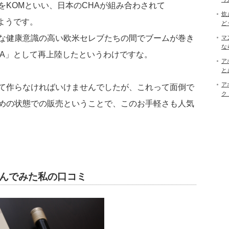
をKOMといい、日本のCHAが組み合わされて
炊
るようです。
ど
な健康意識の高い欧米セレブたちの間でブームが巻き
マ
な
HA」として再上陸したというわけですな。
ア
と
ア
て作らなければいけませんでしたが、これって面倒で
ク
めの状態での販売ということで、このお手軽さも人気
飲んでみた私の口コミ