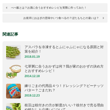
ぺぺ飯とは？お酒に合うおすすめレシピを実際に作ってみた！
お彼岸におはぎの意味やいつ食べるの？ぼたもちとの違いは？
関連記事
アスパラを冷凍するとふにゃふにゃになる原因と対
策を紹介！
2018.01.19
七草粥に合うおかずは何？我が家のおかずの決め方
とおすすめレシピ！
2014.12.18
練りごまの代用品４つ！ドレッシング？ピーナッツ
バター？ごまだれ？
2019.12.23
枝豆は枝付きの方が鮮度がいい？枝付きで売る理由
や枝なしとの違いについて