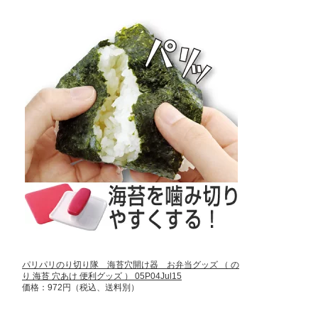
パリパリのり切り隊 海苔穴開け器 お弁当グッズ （ の
り 海苔 穴あけ 便利グッズ ） 05P04Jul15
価格：972円（税込、送料別）