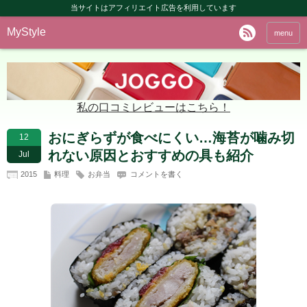
当サイトはアフィリエイト広告を利用しています
MyStyle
menu
私の口コミレビューはこちら！
おにぎらずが食べにくい…海苔が噛み切
12
れない原因とおすすめの具も紹介
Jul
2015
料理
お弁当
コメントを書く