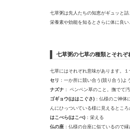
七草粥は先人たちの知恵がギュッと詰
栄養素や効能を知るとさらに体に良い
七草粥の七草の種類とそれぞ
七草にはそれぞれ意味があります。１
セリ
：一か所に競い合う(競り合う)
ナズナ
： ペンペン草のこと。撫でて
ゴギョウ(ははこぐさ)
：仏様のご神体
んにひっついている様に見えるところ
はこべら(はこべ)
：栄える
仏の座
：仏様の台座に似ているので縁