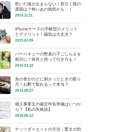
乾いた咳が止まらない！長引く咳の
原因は？怖いあの病気かも…！
2014.11.11
iPhoneケースの手帳型のメリット
とデメリット！磁気は大丈夫？
2015.02.09
バーベキューの野菜の下ごしらえを
前日に！保存と持って行き方も！
2015.03.18
魚の骨がのどに刺さったときの取り
方！お酢で取れるって本当？
2014.08.27
個人事業主の確定申告準備はいつか
ら？【私の失敗談】
2018.06.12
ナッツダイエットの方法｜驚きの効