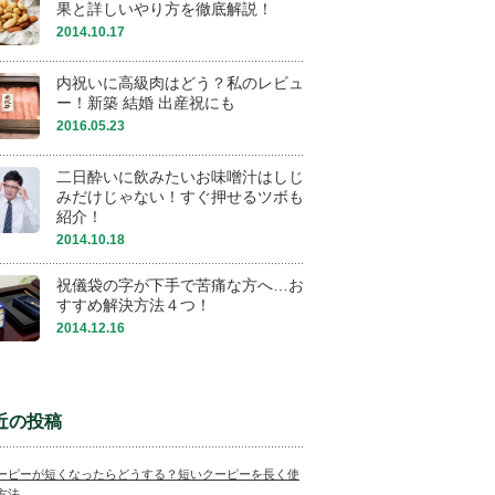
果と詳しいやり方を徹底解説！
2014.10.17
内祝いに高級肉はどう？私のレビュ
ー！新築 結婚 出産祝にも
2016.05.23
二日酔いに飲みたいお味噌汁はしじ
みだけじゃない！すぐ押せるツボも
紹介！
2014.10.18
祝儀袋の字が下手で苦痛な方へ…お
すすめ解決方法４つ！
2014.12.16
近の投稿
ーピーが短くなったらどうする？短いクーピーを長く使
方法