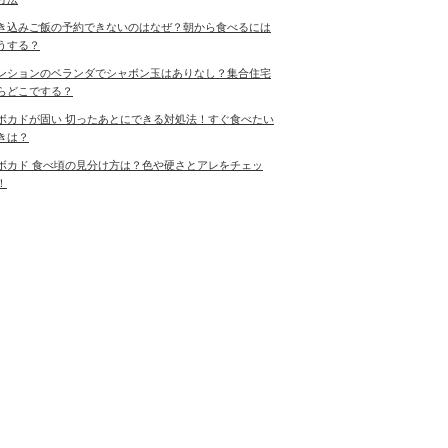
き込みご飯の予約できないのはなぜ？朝から食べるには
うする？
ンションのベランダでシャボン玉はありなし？集合住宅
らどこでする？
ボカドが固い 切ったあとにできる対処法！すぐ食べたい
きは？
ボカド 食べ頃の見分け方は？色や硬さとアレをチェッ
！