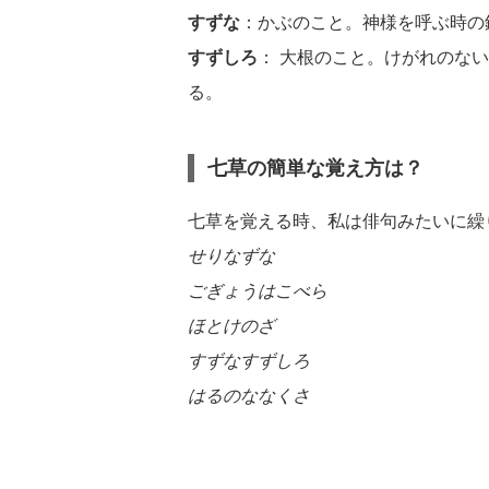
すずな
：かぶのこと。神様を呼ぶ時の
すずしろ
： 大根のこと。けがれのな
る。
七草の簡単な覚え方は？
七草を覚える時、私は俳句みたいに繰
せりなずな
ごぎょうはこべら
ほとけのざ
すずなすずしろ
はるのななくさ