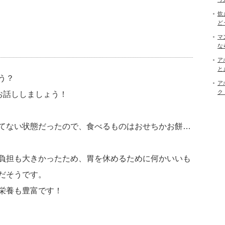
炊
ど
マ
な
ア
と
う？
ア
ク
お話ししましょう！
てない状態だったので、食べるものはおせちかお餅…
負担も大きかったため、胃を休めるために何かいいも
だそうです。
栄養も豊富です！