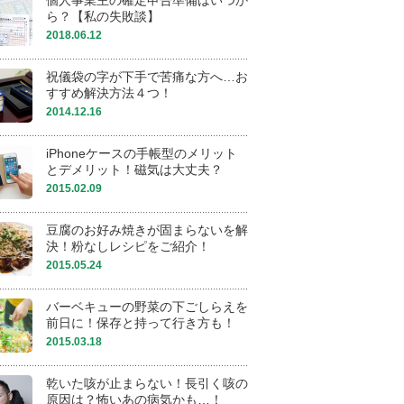
個人事業主の確定申告準備はいつか
ら？【私の失敗談】
2018.06.12
祝儀袋の字が下手で苦痛な方へ…お
すすめ解決方法４つ！
2014.12.16
iPhoneケースの手帳型のメリット
とデメリット！磁気は大丈夫？
2015.02.09
豆腐のお好み焼きが固まらないを解
決！粉なしレシピをご紹介！
2015.05.24
バーベキューの野菜の下ごしらえを
前日に！保存と持って行き方も！
2015.03.18
乾いた咳が止まらない！長引く咳の
原因は？怖いあの病気かも…！