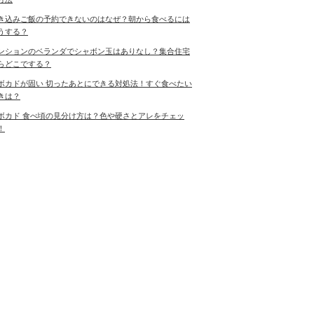
き込みご飯の予約できないのはなぜ？朝から食べるには
うする？
ンションのベランダでシャボン玉はありなし？集合住宅
らどこでする？
ボカドが固い 切ったあとにできる対処法！すぐ食べたい
きは？
ボカド 食べ頃の見分け方は？色や硬さとアレをチェッ
！