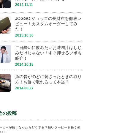
2014.11.11
JOGGO ジョッゴの長財布を徹底レ
ビュー！カスタムオーダーしてみ
た！
2015.10.30
二日酔いに飲みたいお味噌汁はしじ
みだけじゃない！すぐ押せるツボも
紹介！
2014.10.18
魚の骨がのどに刺さったときの取り
方！お酢で取れるって本当？
2014.08.27
近の投稿
ーピーが短くなったらどうする？短いクーピーを長く使
方法