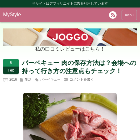
当サイトはアフィリエイト広告を利用しています
MyStyle
menu
私の口コミレビューはこちら！
バーベキュー 肉の保存方法は？会場への
6
持って行き方の注意点もチェック！
Feb
2016
生活
バーベキュー
コメントを書く