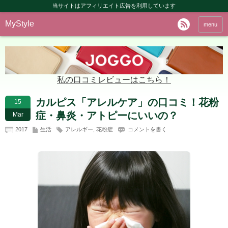
当サイトはアフィリエイト広告を利用しています
MyStyle
menu
私の口コミレビューはこちら！
カルピス「アレルケア」の口コミ！花粉
15
症・鼻炎・アトピーにいいの？
Mar
2017
生活
アレルギー
,
花粉症
コメントを書く