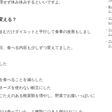
理せず休み休みするといいですよ。
炊
ど
マ
変える？
な
ア
まむだけダイエットと平行して食事の改善もしまし
と
ア
ク
目、食べる内容も少しずつ変えてました。
した
を食べることを減らした
ネーズを使わない献立にした
ごたえのある根菜類を増やし、野菜でお腹いっぱいに
だけ食べていた→１種類につき１個だけにした