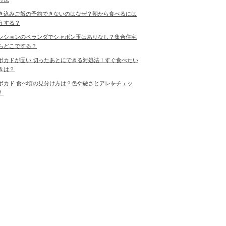
き込みご飯の予約できないのはなぜ？朝から食べるには
うする？
ンションのベランダでシャボン玉はありなし？集合住宅
らどこでする？
ボカドが固い 切ったあとにできる対処法！すぐ食べたい
きは？
ボカド 食べ頃の見分け方は？色や硬さとアレをチェッ
！