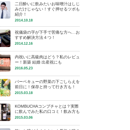
二日酔いに飲みたいお味噌汁はしじ
みだけじゃない！すぐ押せるツボも
紹介！
2014.10.18
祝儀袋の字が下手で苦痛な方へ…お
すすめ解決方法４つ！
2014.12.16
内祝いに高級肉はどう？私のレビュ
ー！新築 結婚 出産祝にも
2016.05.23
バーベキューの野菜の下ごしらえを
前日に！保存と持って行き方も！
2015.03.18
KOMBUCHAコンブチャとは？実際
に飲んでみた私の口コミ！飲み方も
2015.03.06