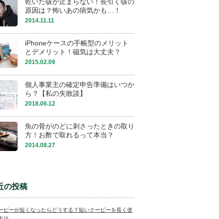
乾いた咳が止まらない！長引く咳の
原因は？怖いあの病気かも…！
2014.11.11
iPhoneケースの手帳型のメリット
とデメリット！磁気は大丈夫？
2015.02.09
個人事業主の確定申告準備はいつか
ら？【私の失敗談】
2018.06.12
魚の骨がのどに刺さったときの取り
方！お酢で取れるって本当？
2014.08.27
近の投稿
ーピーが短くなったらどうする？短いクーピーを長く使
方法