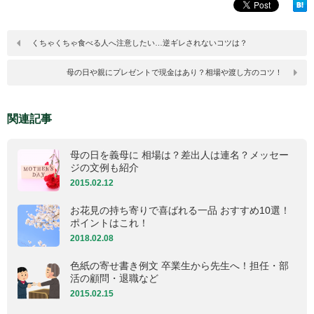
くちゃくちゃ食べる人へ注意したい…逆ギレされないコツは？
母の日や親にプレゼントで現金はあり？相場や渡し方のコツ！
関連記事
母の日を義母に 相場は？差出人は連名？メッセー
ジの文例も紹介
2015.02.12
お花見の持ち寄りで喜ばれる一品 おすすめ10選！
ポイントはこれ！
2018.02.08
色紙の寄せ書き例文 卒業生から先生へ！担任・部
活の顧問・退職など
2015.02.15