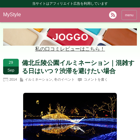
当サイトはアフィリエイト広告を利用しています
MyStyle
menu
私の口コミレビューはこちら！
備北丘陵公園イルミネーション｜混雑す
29
る日はいつ？渋滞を避けたい場合
Sep
2014
イルミネーション
,
冬のイベント
コメントを書く