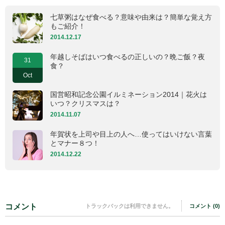
七草粥はなぜ食べる？意味や由来は？簡単な覚え方
もご紹介！
2014.12.17
年越しそばはいつ食べるの正しいの？晩ご飯？夜
31
食？
Oct
国営昭和記念公園イルミネーション2014｜花火は
いつ？クリスマスは？
2014.11.07
年賀状を上司や目上の人へ…使ってはいけない言葉
とマナー８つ！
2014.12.22
コメント
トラックバックは利用できません。
コメント (0)