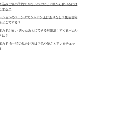
き込みご飯の予約できないのはなぜ？朝から食べるには
うする？
ンションのベランダでシャボン玉はありなし？集合住宅
らどこでする？
ボカドが固い 切ったあとにできる対処法！すぐ食べたい
きは？
ボカド 食べ頃の見分け方は？色や硬さとアレをチェッ
！