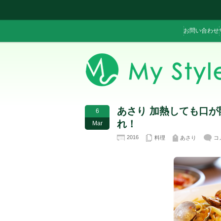
お問い合わせ
あさり 加熱しても口
6
れ！
Mar
2016
料理
あさり
コ