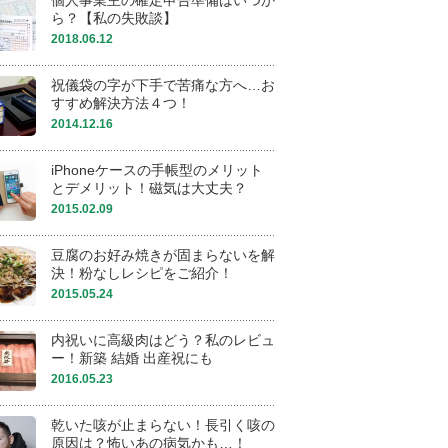
個人事業主の確定申告準備はいつか
ら？【私の失敗談】
2018.06.12
祝儀袋の字が下手で苦痛な方へ…お
すすめ解決方法４つ！
2014.12.16
iPhoneケースの手帳型のメリット
とデメリット！磁気は大丈夫？
2015.02.09
豆腐のお好み焼きが固まらないを解
決！粉なしレシピをご紹介！
2015.05.24
内祝いに高級肉はどう？私のレビュ
ー！新築 結婚 出産祝にも
2016.05.23
乾いた咳が止まらない！長引く咳の
原因は？怖いあの病気かも…！