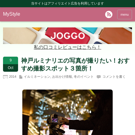
当サイトはアフィリエイト広告を利用しています
MyStyle
menu
私の口コミレビューはこちら！
神戸ルミナリエの写真が撮りたい！おす
9
すめ撮影スポット３箇所！
Oct
2014
イルミネーション
,
お出かけ情報
,
冬のイベント
コメントを書く