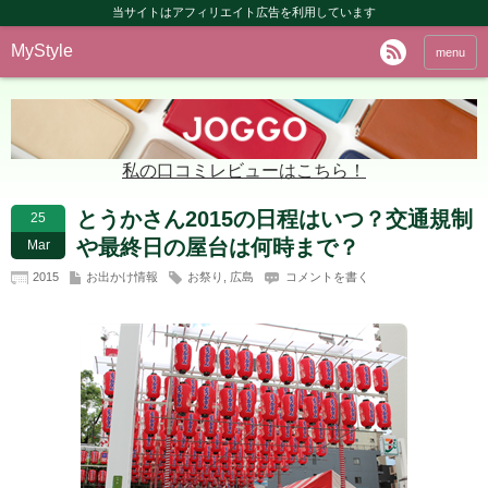
当サイトはアフィリエイト広告を利用しています
MyStyle
menu
私の口コミレビューはこちら！
とうかさん2015の日程はいつ？交通規制
25
や最終日の屋台は何時まで？
Mar
2015
お出かけ情報
お祭り
,
広島
コメントを書く