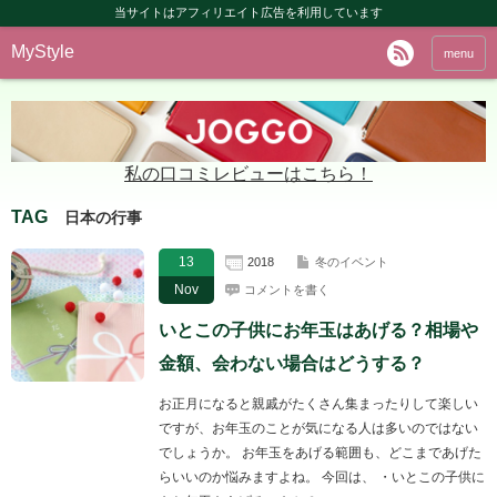
当サイトはアフィリエイト広告を利用しています
MyStyle
menu
私の口コミレビューはこちら！
TAG
日本の行事
13
2018
冬のイベント
Nov
コメントを書く
いとこの子供にお年玉はあげる？相場や
金額、会わない場合はどうする？
お正月になると親戚がたくさん集まったりして楽しい
ですが、お年玉のことが気になる人は多いのではない
でしょうか。 お年玉をあげる範囲も、どこまであげた
らいいのか悩みますよね。 今回は、 ・いとこの子供に