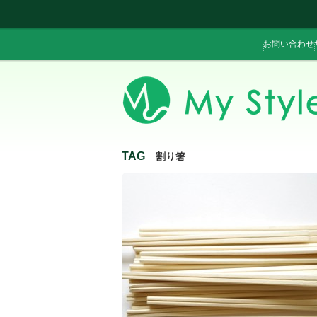
お問い合わせ
TAG
割り箸