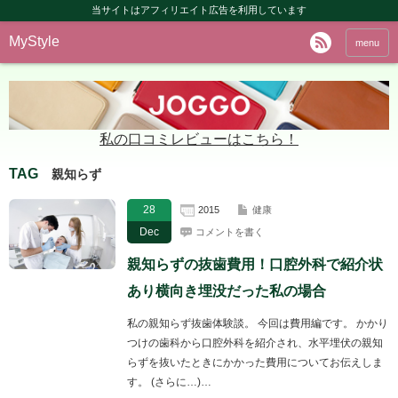
当サイトはアフィリエイト広告を利用しています
MyStyle
menu
私の口コミレビューはこちら！
TAG
親知らず
28
2015
健康
Dec
コメントを書く
親知らずの抜歯費用！口腔外科で紹介状
あり横向き埋没だった私の場合
私の親知らず抜歯体験談。 今回は費用編です。 かかり
つけの歯科から口腔外科を紹介され、水平埋伏の親知
らずを抜いたときにかかった費用についてお伝えしま
す。 (さらに…)…